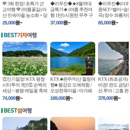
💙 3회 한정! 초특가 근
◆리무진◆★8월역대
◆리무진◆(더위
교여행 💙 (여름꽃길) 아
급특가★ (여름 추천여
종SET=별미+숲
산 민속마을 능소화 + 당
행 1탄!) 시원한 무주 구
곡) 장수 와룡자
진 한
...
천동 계곡 / 머루와인동
림(숲체험) / 장안
25,000
원~
37,000
원~
65,000
원~
굴
...
산
...
👏인기절정! KTX 평창
KTX ♣완주/익산 힐링여
KTX (최초공개)
시티투어 3탄!👏 순백의
행♣ 봉강요 도예체험 /
비경! 완도 금당
세상 ~ 봉평 메밀꽃 축제
오성한옥마을 / 아가페
선 투어 / 고흥 
+ 달
...
정원 (당일)
(쑥섬+나로도+
74,000
원~
169,000
원~
378,000
원~