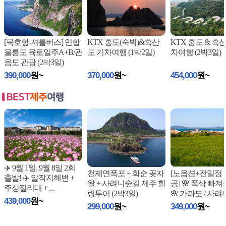
[묵호항-셔틀버스] 연합
KTX 홍도(숙박)&흑산
KTX 홍도 & 흑
울릉도 육로일주A+B/관
도 기차여행 (1박2일)
차여행 (2박3일)
음도 관광 (2박3일)
390,000
원~
370,000
원~
454,000
원~
✈️ 9월 1일, 9월 8일 2회
천제연폭포 + 화순 곶자
[노옵션+전일정
출발! ✈️ 알작지해변 +
왈 + 사려니숲길 제주 힐
공] 🌸 폭삭 빠
주상절리대 +
...
링투어 (2박3일)
🌸 가파도 / 사려
439,000
원~
/ 드
...
299,000
원~
349,000
원~