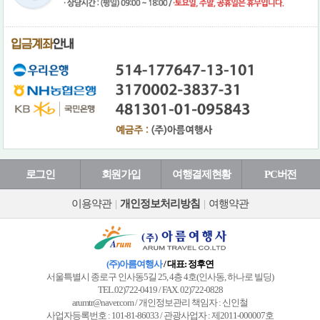
로그인
회원가입
여행결제현황
PC버전
이용약관
|
개인정보처리방침
|
여행약관
(주)아름여행사
/ 대표: 정후연
서울특별시 종로구 인사동5길 25, 4층 4호(인사동, 하나로 빌딩)
TEL.02)722-0419 / FAX. 02)722-0828
arumtr@naver.com / 개인정보관리 책임자 : 신인철
사업자등록번호 : 101-81-86033 / 관광사업자 : 제2011-000007호