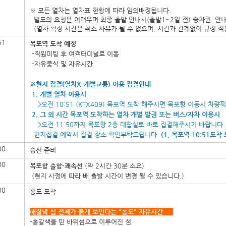
※ 모든 열차는 열차표 현황에 따라 임의배정됩니다.
별도의 요청은 어려우며 최종 출발 안내시(출발1~2일 전) 승차권 안내
(열차 확정 시간은 취소 사유가 될 수 없으며, 시간과 관계없이 규정 적
51
목포역 도착 예정
-
직원미팅 후 여객터미널로 이동
-자유중식 및 자유시간
※현지 집결(열차X-개별교통) 이용 집결안내
1. 개별 열차 이용시
>오전 10:51 (KTX409) 목포역 도착 해주시면 목포항 이동시 차량
2. 그 외 시간 목포역 도착하는 열차 개별 발권 또는 버스/자차 이용시
>오전 11:50까지 목포항 2층 대합실로 바로 집결해주시기 바랍니다.
현지집결 예약시 집결 장소 확인부탁드립니다.
(1. 목포역 10:51도착
00
승선 준비
30
목포항 출항-쾌속선
(약 2시간 30분 소요)
(현지 사정에 따라 배 출발 시간이 변경 될 수 있습니다.)
00
홍도 도착
해질녘 섬 전체가 붉게 보인다는 "홍도" 자유시간
-홍갈색을 띤 바위섬으로 이루어진 섬