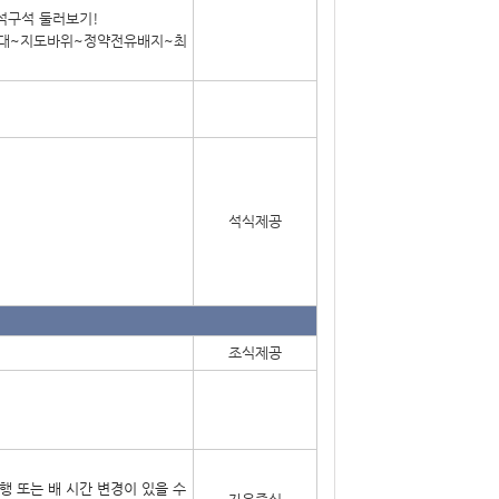
석구석 둘러보기!
대~지도바위~정약전유배지~최
석식제공
조식제공
행 또는 배 시간 변경이 있을 수