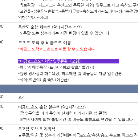
-육로관광 :
지그재그~ 흑산도의 독특한 지형! 일주도로 타고 흑산도 구
(고인돌~성황당~반월성~동백나무숲~흑산도아가씨노래비~상라봉전망
익현유적지~예리)
30
흑산도 출항-쾌속선
(약 1시간분 소요)
※주말 또는 성수기에는 시간 변경이 있을 수 있습니다.
00
도초도 도착 후 비금도로 이동
*비금도 도착 > 도초도로 이동 할 수도 있습니다.
"비금&도초도" 차량 일주관광 (포함)
-하누넘 해수욕장 (드라마"봄의 왈츠" 촬영지)
-원평 명사십리 해수욕장, 하트해변 및 비금등대 차량 일주관광
-석식(백반식) 및 숙박(여관급)
30
조식
20
비금/도초도 출항-철부선
(약2시간 소요)
(평수구역을 따라 주위에 산재한 아기자기한 섬 관광)
※현지사정에 의해 출발시간 및 비금도 출항으로 변경될 수 있습니다.
00
목포항 도착 후 자유식
★주말/연휴 및 성수기 기간에는 비금&도초/흑산/홍도 순으로
역코스 진