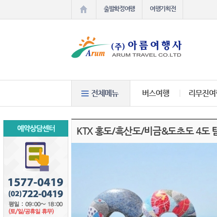
출발확정여행
여행기획전
버스여행
리무진여
KTX 홍도/흑산도/비금&도초도 4도 