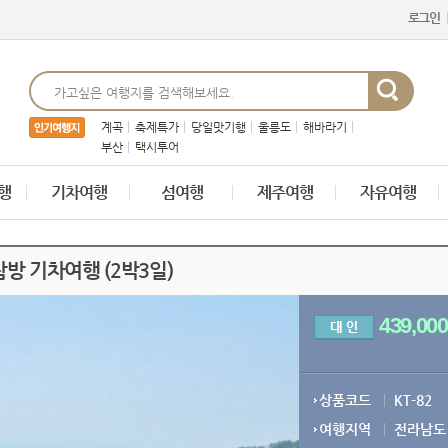
로그인
계곡
축제특가
당일맛기행
울릉도
해바라기
부산
택시투어
행
기차여행
섬여행
제주여행
자유여행
탐방 기차여행 (2박3일)
439,000
상품코드
KT-82
여행지역
전라남도