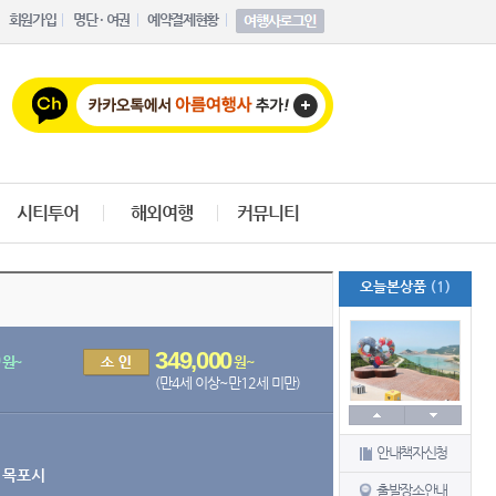
회원가입
명단 · 여권
예약결제현황
시티투어
해외여행
커뮤니티
오늘본상품
(1)
349,000
원~
원~
(만4세 이상~만12세 미만)
안내책자신청
 목포시
출발장소안내