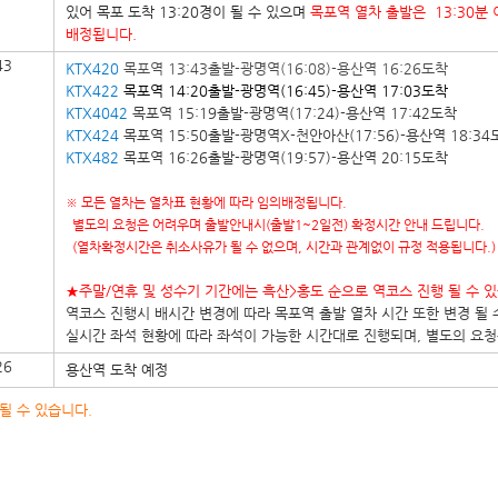
있어 목포 도착 13:20경이 될 수 있으며
목포역 열차 출발은 13:30분
배정됩니다.
43
KTX420
목포역 13:43출발-광명역(16:08)-용산역 16:26도착
KTX422
목포역 14:20출발-광명역(16:45)-용산역 17:03도착
KTX4042
목포역 15:19출발-광명역(17:24)-용산역 17:42도착
KTX424
목포역 15:50출발-광명역X-천안아산(17:56)-용산역 18:34
KTX482
목포역 16:26출발-광명역(19:57)-용산역 20:15도착
※ 모든 열차는 열차표 현황에 따라 임의배정됩니다.
별도의 요청은 어려우며 출발안내시(출발1~2일전) 확정시간 안내 드립니다.
(열차확정시간은 취소사유가 될 수 없으며, 시간과 관계없이 규정 적용됩니다.)
★주말/연휴 및 성수기 기간에는 흑산>홍도 순으로 역코스 진행 될 수 
역코스 진행시 배시간 변경에 따라 목포역 출발 열차 시간 또한 변경 될 
실시간 좌석 현황에 따라 좌석이 가능한 시간대로 진행되며, 별도의 요청
26
용산역 도착 예정
될 수 있습니다.