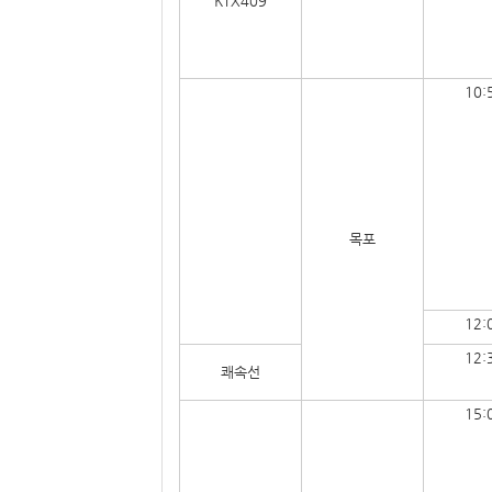
KTX409
10:
목포
12:
12:
쾌속선
15: