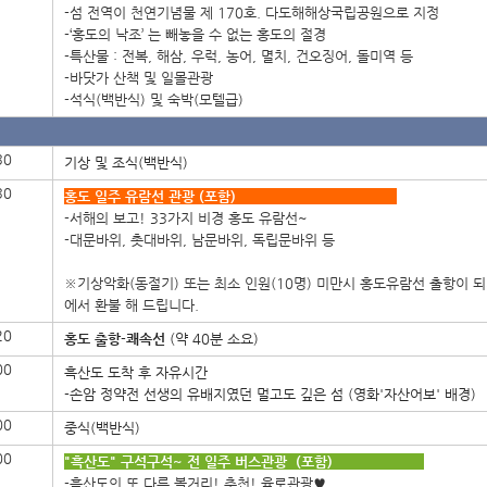
-섬 전역이 천연기념물 제 170호. 다도해해상국립공원으로 지정
-‘홍도의 낙조’ 는 빼놓을 수 없는 홍도의 절경
-특산물 : 전복, 해삼, 우럭, 농어, 멸치, 건오징어, 돌미역 등
-바닷가 산책 및 일몰관광
-석식(백반식) 및 숙박(모텔급)
30
기상 및 조식(백반식)
30
홍도 일주 유람선 관광 (포함)
-서해의 보고! 33가지 비경 홍도 유람선~
-대문바위, 촛대바위, 남문바위, 독립문바위 등
※기상악화(동절기) 또는 최소 인원(10명) 미만시 홍도유람선 출항이 되
에서 환불 해 드립니다.
20
홍도 출항-쾌속선
(약 40분 소요)
00
흑산도 도착 후 자유시간
-손암 정약전 선생의 유배지였던 멀고도 깊은 섬 (영화'자산어보' 배경)
00
중식(백반식)
00
"흑산도" 구석구석~ 전 일주 버스관광 (포함)
-흑산도의 또 다른 볼거리! 추천! 육로관광♥