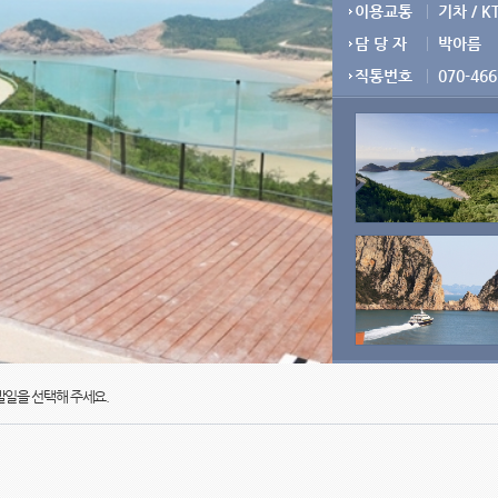
이용교통
기차 / K
담 당 자
박아름
직통번호
070-466
일을 선택해 주세요.