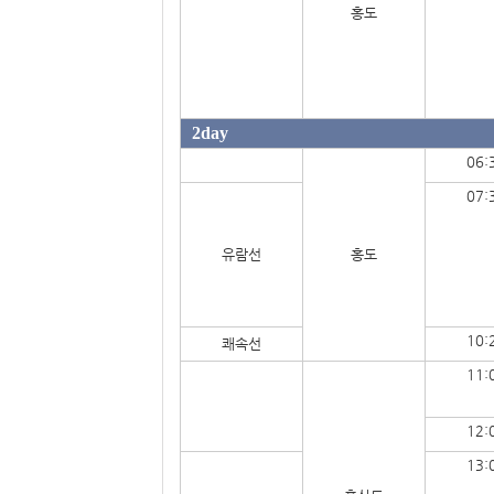
홍도
2day
06:
07:
유람선
홍도
10:
쾌속선
11:
12:
13: