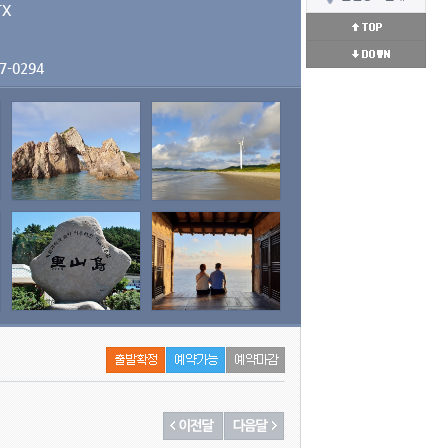
TX
7-0294