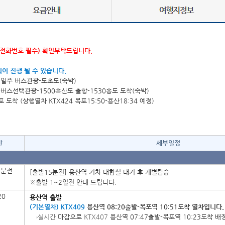
/전화번호 필수) 확인부탁드립니다.
되어 진행 될 수 있습니다.
-섬일주 버스관광-도초도(숙박)
-버스선택관광-
1500흑산도 출항-1530홍도 도착(숙박)
 도착 (
상행열차 KTX424 목포15:50-용산18:34 예정)
간
세부일정
5분전
[출발15분전] 용산역 기차 대합실 대기 후 개별탑승
※출발 1~2일전 안내 드립니다.
20
용산역 출발
(기본열차)
KTX409
용산역 08:20출발-목포역 10:51도착 열차입니다.
→실시간
마감으로
KTX407
용산역 07:47출발-목포역 10:23도착 