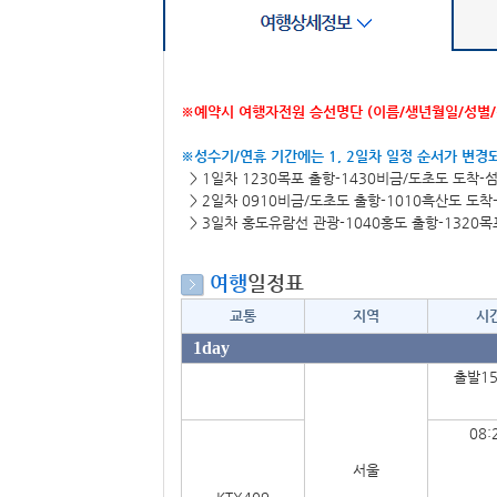
※
예약시 여행자전원 승선명단 (이름/생년월일/성별
※성수기/연휴 기간에는 1, 2일차 일정 순서가 변경
> 1일차 1230목포 출항-1430비금/도초도 도착
>
2일차 0910비금/도초도 출항-1010흑산도 도착
>
3일차 홍도유람선 관광-1040홍도 출항-1320목포
여행
일정표
교통
지역
시
1day
출발1
08:
서울