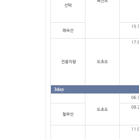
흑산도
선택
15:
쾌속선
17:
전용차량
도초도
3day
06:
08:
도초도
철부선
11: