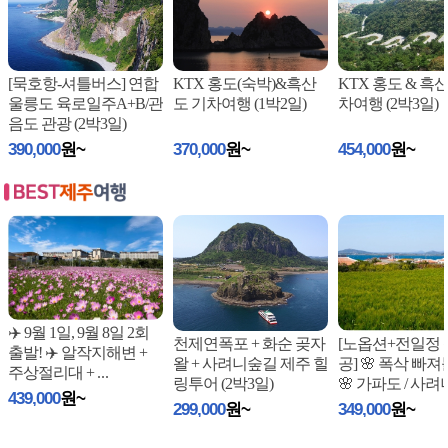
[묵호항-셔틀버스] 연합
KTX 홍도(숙박)&흑산
KTX 홍도 & 흑
울릉도 육로일주A+B/관
도 기차여행 (1박2일)
차여행 (2박3일)
음도 관광 (2박3일)
390,000
원~
370,000
원~
454,000
원~
✈️ 9월 1일, 9월 8일 2회
천제연폭포 + 화순 곶자
[노옵션+전일정
출발! ✈️ 알작지해변 +
왈 + 사려니숲길 제주 힐
공] 🌸 폭삭 빠
주상절리대 +
...
링투어 (2박3일)
🌸 가파도 / 사려
439,000
원~
/ 드
...
299,000
원~
349,000
원~