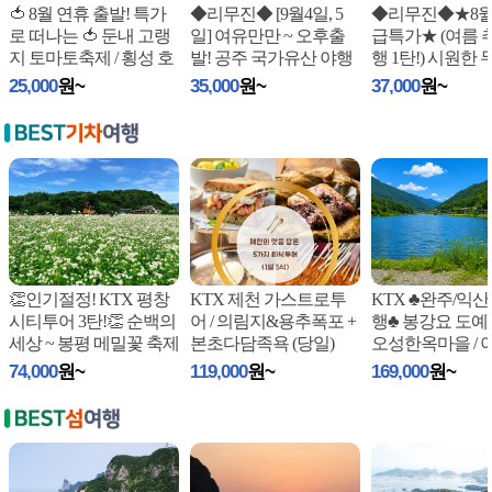
🍅 8월 연휴 출발! 특가
◆리무진◆ [9월4일, 5
◆리무진◆★8
로 떠나는 🍅 둔내 고랭
일] 여유만만 ~ 오후출
급특가★ (여름 
지 토마토축제 / 횡성 호
발! 공주 국가유산 야행
행 1탄!) 시원한 
수길
...
(야시장, 공주주막, 공
천동 계곡 / 머
25,000
원~
35,000
원~
37,000
원~
주
...
굴
...
👏인기절정! KTX 평창
KTX 제천 가스트로투
KTX ♣완주/익
시티투어 3탄!👏 순백의
어 / 의림지&용추폭포 +
행♣ 봉강요 도예체
세상 ~ 봉평 메밀꽃 축제
본초다담족욕 (당일)
오성한옥마을 / 
+ 달
...
정원 (당일)
74,000
원~
119,000
원~
169,000
원~