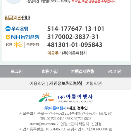
로그인
회원가입
여행결제현황
PC버전
이용약관
|
개인정보처리방침
|
여행약관
(주)아름여행사
/ 대표: 정후연
서울특별시 종로구 인사동5길 25, 4층 4호(인사동, 하나로 빌딩)
TEL.02)722-0419 / FAX. 02)722-0828
arumtr@naver.com / 개인정보관리 책임자 : 신인철
사업자등록번호 : 101-81-86033 / 관광사업자 : 제2011-000007호